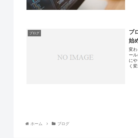
ブ
ブログ
始
変わ
ール
にや
く変
ホーム
ブログ