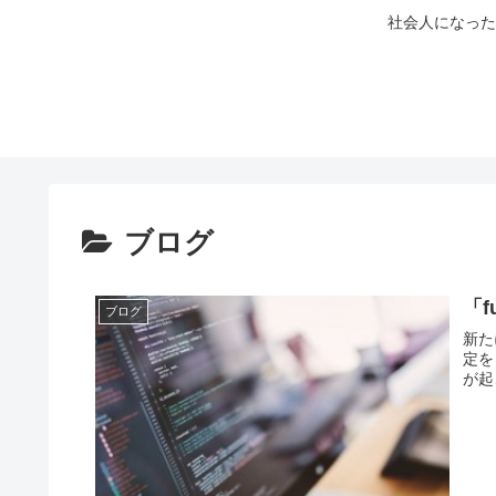
社会人になった
ブログ
「f
ブログ
新た
定を
が起こ