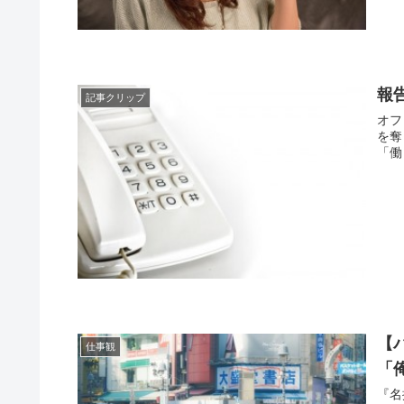
報
記事クリップ
オフ
を奪
「働
【
仕事観
「
『名