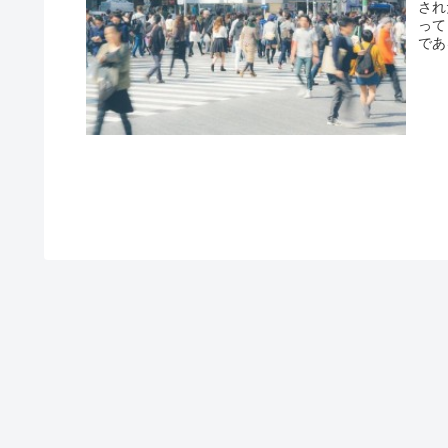
され
って
であ