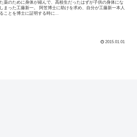
た薬のために身体が縮んで、高校生だったはずが子供の身体にな
しまった工藤新一。 阿笠博士に助けを求め、自分が工藤新一本人
ることを博士に証明する時に...
2015.01.01