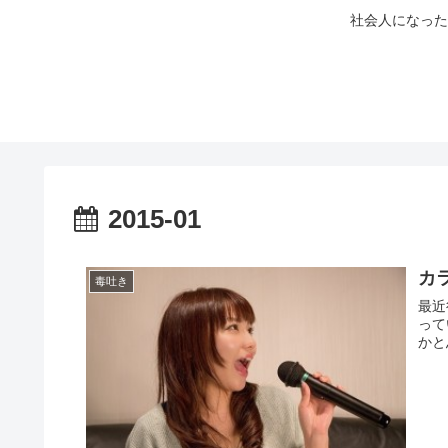
社会人になった
2015-01
カ
毒吐き
最近
って
かと